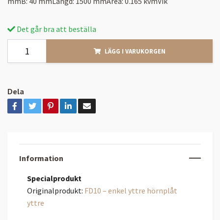
mmB: 40 mmLängd: 1500 mmArea: 0.165 kvmVik
Det går bra att beställa
LÄGG I VARUKORGEN
Dela
Information
Specialprodukt
Originalprodukt:
FD10 – enkel yttre hörnplåt
yttre