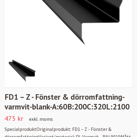
FD1 – Z - Fönster & dörromfattning-
varmvit-blank-A:60B:200C:320L:2100
475 kr
exkl. moms
SpecialproduktOriginalprodukt: FD1 – Z - Fönster &
dörromfattningVariant/material: PL Varmvit - RAL9010Mått