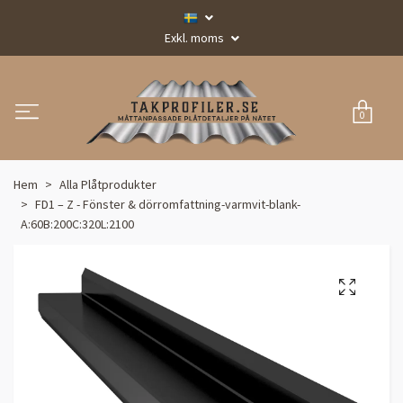
Exkl. moms
0
Hem
Alla Plåtprodukter
FD1 – Z - Fönster & dörromfattning-varmvit-blank-
A:60B:200C:320L:2100