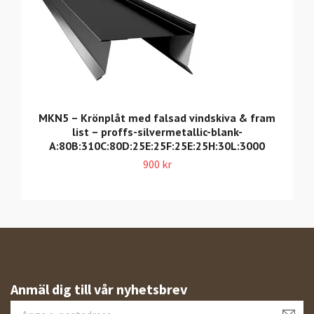
MKN5 – Krönplåt med falsad vindskiva & fram
list – proffs-silvermetallic-blank-
A:80B:310C:80D:25E:25F:25E:25H:30L:3000
900 kr
Anmäl dig till vår nyhetsbrev