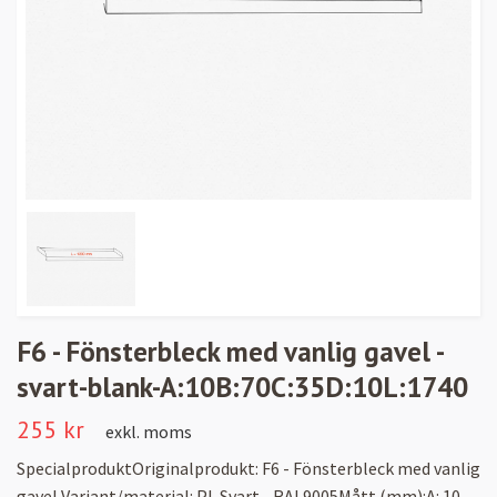
F6 - Fönsterbleck med vanlig gavel -
svart-blank-A:10B:70C:35D:10L:1740
255 kr
exkl. moms
SpecialproduktOriginalprodukt: F6 - Fönsterbleck med vanlig
gavel Variant/material: PL Svart - RAL9005Mått (mm):A: 10