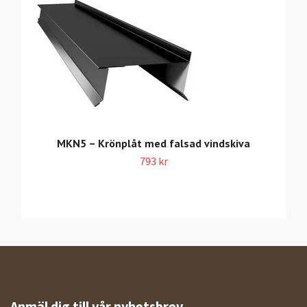
MKN5 – Krönplåt med falsad vindskiva
793 kr
Anmäl dig till vår nyhetsbrev