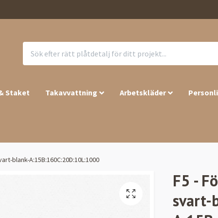
 & Staket
Takavvattning
Arbetskläder
Personl
vart-blank-A:15B:160C:20D:10L:1000
F5 - F
svart-