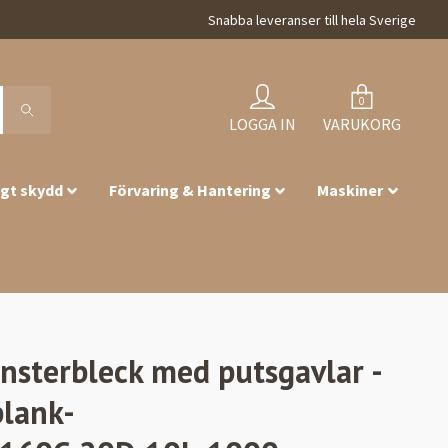
Snabba leveranser till hela Sverige
0
LOGGA IN
VARUKORG
igt skydd
Förvaring & Hantering
Maskiner
önsterbleck med putsgavlar -
blank-