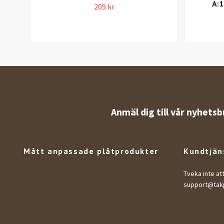
A:1
205 kr
Anmäl dig till vår nyhetsb
Mått anpassade plåtprodukter
Kundtjän
Tveka inte at
support@takp