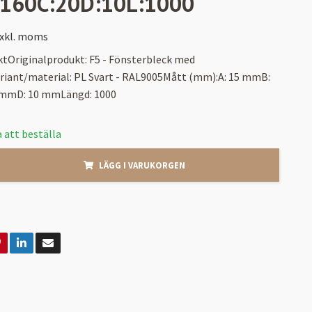
:160C:20D:10L:1000
xkl. moms
tOriginalprodukt: F5 - Fönsterbleck med
riant/material: PL Svart - RAL9005Mått (mm):A: 15 mmB:
 mmD: 10 mmLängd: 1000
 att beställa
LÄGG I VARUKORGEN