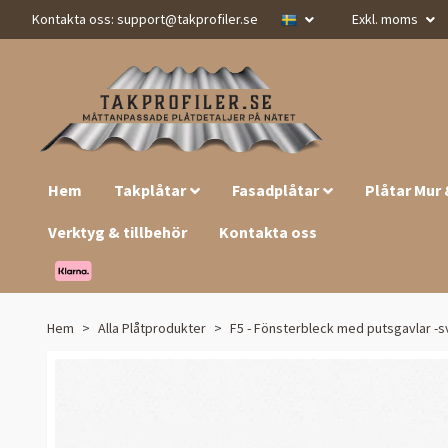
Kontakta oss:
support@takprofiler.se
Exkl. moms
Hem
Takplåtar
Fasadplåtar
Plåtar Mur
Verktyg & tillbehör
Kontakta oss
Hem
Alla Plåtprodukter
F5 - Fönsterbleck med putsgavlar -s