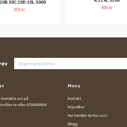
A:229L:3200
20B:50C:20D:10L:3000
406 kr
350 kr
rev
st
Meny
t kontakta oss på
Kontakt
rofiler.se
eller 0704369904
Köpvillkor
Hur handlar du hos oss?
Blogg