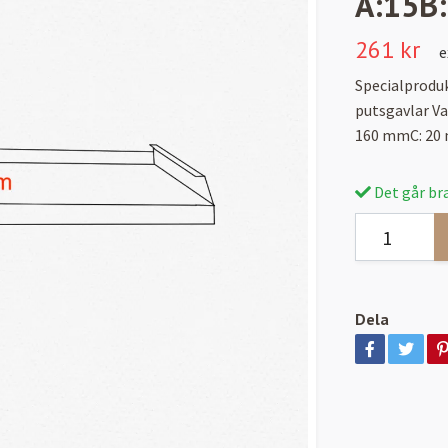
A:15B
261 kr
e
Specialproduk
putsgavlar Va
160 mmC: 20
Det går bra
Dela