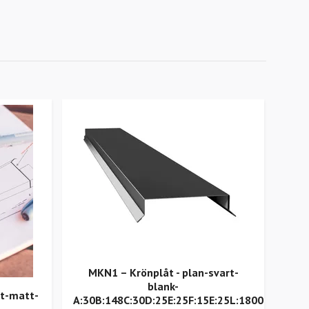
MKN1 – Krönplåt - plan-svart-
F3 -
blank-
it-matt-
A:30B:148C:30D:25E:25F:15E:25L:1800