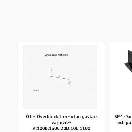
Ö1 – Överbleck 2 m - utan gavlar-
SP4 - So
varmvit--
och pu
A:100B:130C:20D:10L:1100