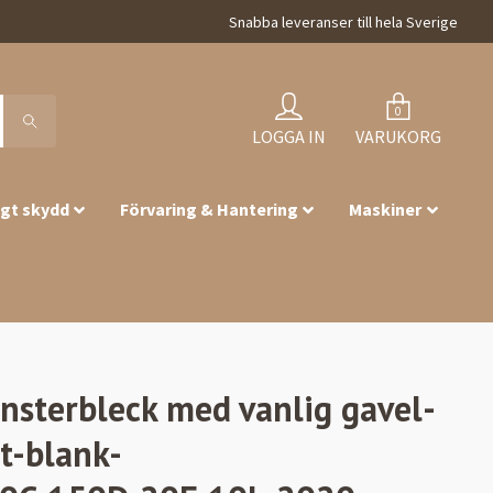
Snabba leveranser till hela Sverige
0
LOGGA IN
VARUKORG
igt skydd
Förvaring & Hantering
Maskiner
önsterbleck med vanlig gavel-
t-blank-