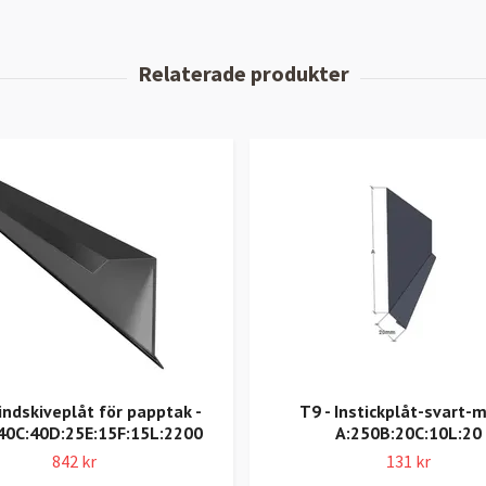
indskiveplåt för papptak -
T9 - Instickplåt-svart-
40C:40D:25E:15F:15L:2200
A:250B:20C:10L:20
842 kr
131 kr