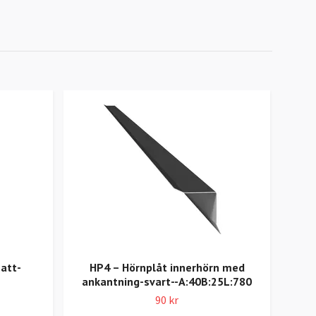
matt-
HP4 – Hörnplåt innerhörn med
Ö2 –
ankantning-svart--A:40B:25L:780
var
90 kr