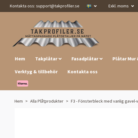
Kontakta oss:
support@takprofiler.se
Exkl. moms
Hem
Takplåtar
Fasadplåtar
Plåtar Mur
Verktyg & tillbehör
Kontakta oss
Hem
Alla Plåtprodukter
F3 - Fönsterbleck med vanlig gavel-