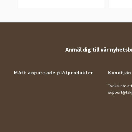
Anmäl dig till vår nyhetsb
Mått anpassade plåtprodukter
Kundtjän
Tveka inte at
support@takp