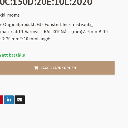
10C:150D:20E:10L:2020
xkl. moms
tOriginalprodukt: F3 - Fönsterbleck med vanlig
/material: PL Varmvit - RAL9010Mått (mm):A: 6 mmB: 10
D: 20 mmE: 10 mmLängd:
 att beställa
LÄGG I VARUKORGEN