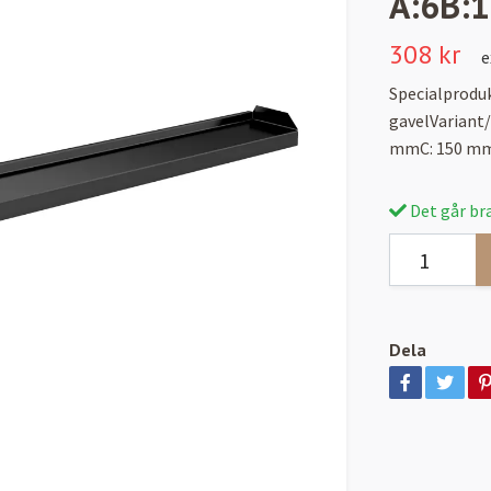
A:6B:
308 kr
e
Specialproduk
gavelVariant
mmC: 150 mm
Det går bra
Dela