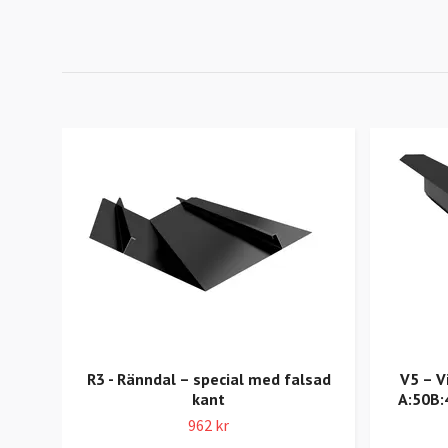
R3 - Ränndal – special med falsad
V5 – V
kant
A:50B:
962 kr