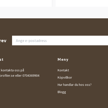
rev
st
Meny
t kontakta oss på
Kontakt
rofiler.se
eller 0704369904
Köpvillkor
Hur handlar du hos oss?
Blogg