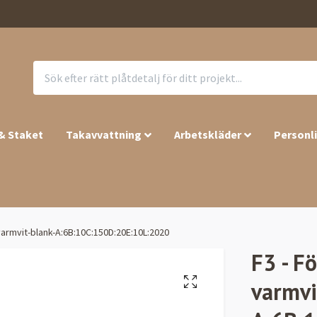
 & Staket
Takavvattning
Arbetskläder
Personl
varmvit-blank-A:6B:10C:150D:20E:10L:2020
F3 - F
varmvi