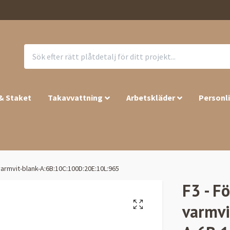
 & Staket
Takavvattning
Arbetskläder
Personl
varmvit-blank-A:6B:10C:100D:20E:10L:965
F3 - F
varmvi