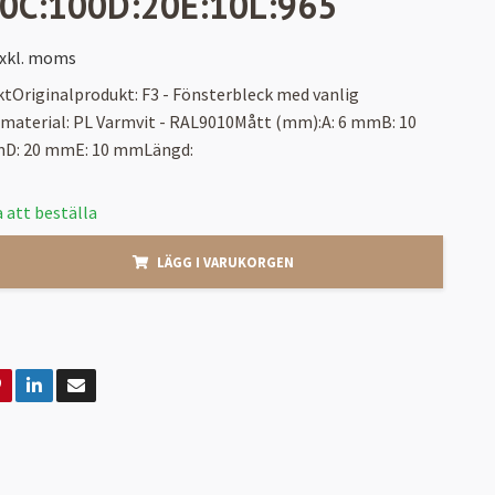
10C:100D:20E:10L:965
xkl. moms
tOriginalprodukt: F3 - Fönsterbleck med vanlig
/material: PL Varmvit - RAL9010Mått (mm):A: 6 mmB: 10
D: 20 mmE: 10 mmLängd:
 att beställa
LÄGG I VARUKORGEN