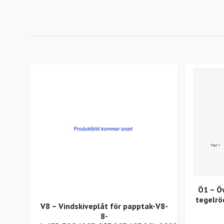
Ö1 – Öv
tegelrö
V8 – Vindskiveplåt för papptak-V8-
8-