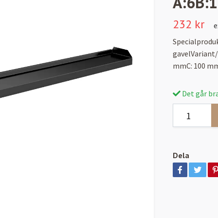
A:6B:
232 kr
e
Specialproduk
gavelVariant
mmC: 100 mm
Det går bra
Dela