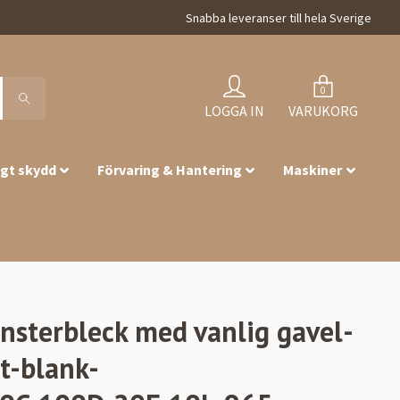
Snabba leveranser till hela Sverige
0
LOGGA IN
VARUKORG
igt skydd
Förvaring & Hantering
Maskiner
önsterbleck med vanlig gavel-
t-blank-