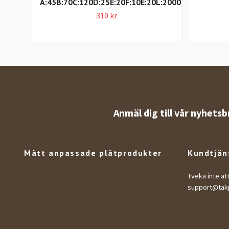
A:45B:70C:120D:25E:20F:10E:20L:2000
310 kr
Anmäl dig till vår nyhetsb
Mått anpassade plåtprodukter
Kundtjän
Tveka inte at
support@takp