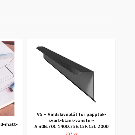
V5 – Vindskiveplåt för papptak-
S
svart-blank-vänster-
öd-matt-
A:30B:70C:140D:25E:15F:15L:2000
A:15
307 kr