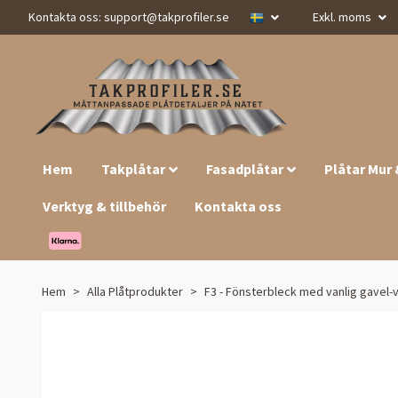
Kontakta oss:
support@takprofiler.se
Exkl. moms
Hem
Takplåtar
Fasadplåtar
Plåtar Mur
Verktyg & tillbehör
Kontakta oss
Hem
Alla Plåtprodukter
F3 - Fönsterbleck med vanlig gavel-