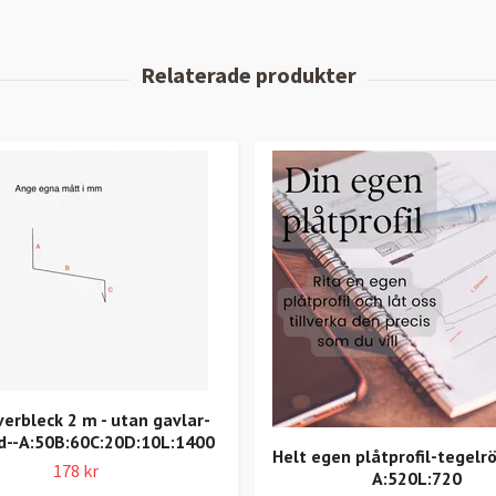
erbleck 2 m - utan gavlar-
d--A:50B:60C:20D:10L:1400
Helt egen plåtprofil-tegelr
178 kr
A:520L:720