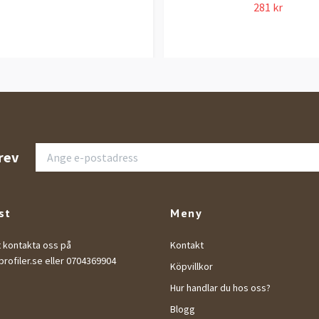
281 kr
rev
st
Meny
t kontakta oss på
Kontakt
rofiler.se
eller 0704369904
Köpvillkor
Hur handlar du hos oss?
Blogg