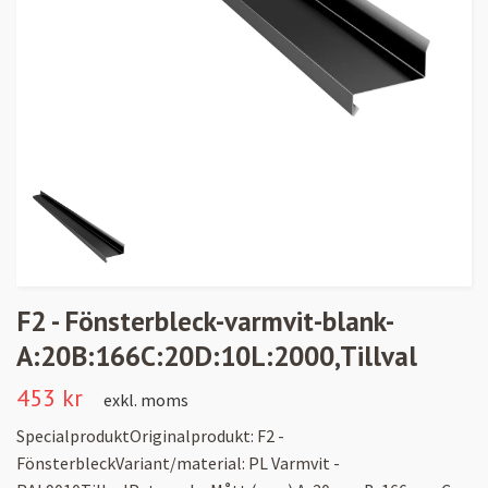
F2 - Fönsterbleck-varmvit-blank-
A:20B:166C:20D:10L:2000,Tillval
453 kr
exkl. moms
SpecialproduktOriginalprodukt: F2 -
FönsterbleckVariant/material: PL Varmvit -