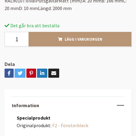
RAL9010TillvalPutsgavlarMått (mm):A: 20 mmB: 166 mmC:
20 mmD: 10 mmLängd: 2000 mm
Det går bra att beställa
LÄGG I VARUKORGEN
Dela
Information
Specialprodukt
Originalprodukt:
F2 - Fönsterbleck