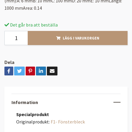
(mm):A: 6 mmB: 10 mmC: 100 mmD: 20 mmE: 10 mmLängd:
1000 mmArea: 0.14
Det går bra att beställa
LÄGG I VARUKORGEN
Dela
Information
Specialprodukt
Originalprodukt:
F1- Fönsterbleck