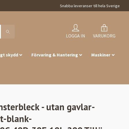
Snabba leveranser till hela Sverige
0
LOGGA IN
VARUKORG
igt skydd
Förvaring & Hantering
Maskiner
nsterbleck - utan gavlar-
t-blank-