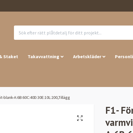
 & Staket
Takavvattning
Arbetskläder
Personl
it-blank-A:6B:60C:40D:30E:10L:200,Tillägg
F1- Fö
varmvi