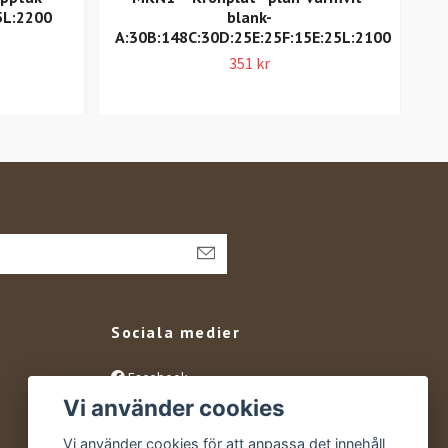
5L:2200
blank-
A:30B:148C:30D:25E:25F:15E:25L:2100
A
351 kr
Sociala medier
Facebook
Vi använder cookies
Instagram
YouTube
Vi använder cookies för att anpassa det innehåll