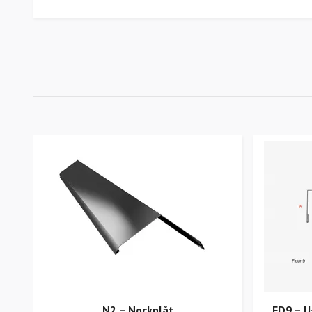
N2 – Nockplåt
FD9 – U