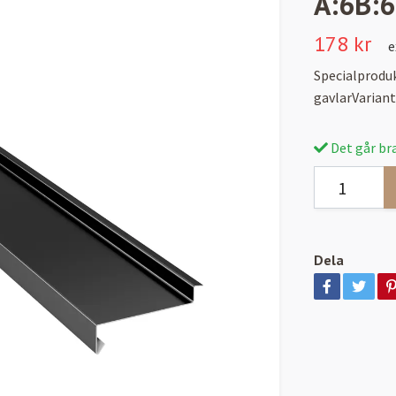
A:6B:6
178 kr
e
Specialproduk
gavlarVariant
Det går bra
Dela