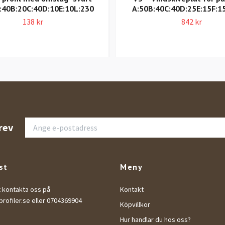
:40B:20C:40D:10E:10L:230
A:50B:40C:40D:25E:15F:1
138 kr
842 kr
rev
st
Meny
t kontakta oss på
Kontakt
rofiler.se
eller 0704369904
Köpvillkor
Hur handlar du hos oss?