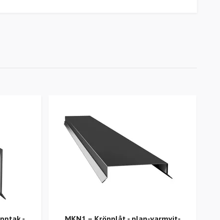
pptak -
MKN1 – Krönplåt - plan-varmvit-