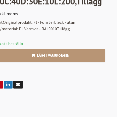
0C:40D:30E:10L:200,Tillägg
xkl. moms
tOriginalprodukt: F1- Fönsterbleck - utan
/material: PL Varmvit - RAL9010Tillägg
 att beställa
LÄGG I VARUKORGEN