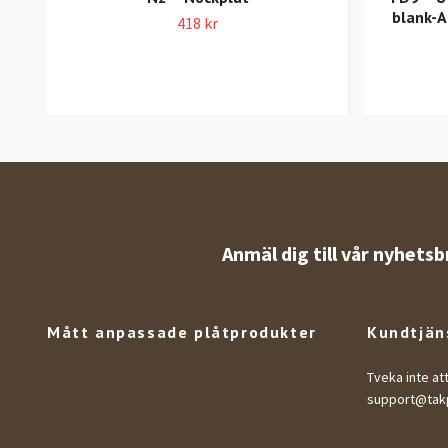
blank-A
418 kr
Anmäl dig till vår nyhetsb
Mått anpassade plåtprodukter
Kundtjän
Tveka inte at
support@takp