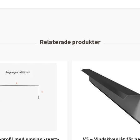
-profil med omslag -svart-
V5 – Vindskiveplåt för pa