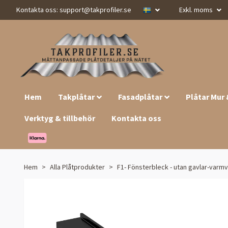
Kontakta oss:
support@takprofiler.se
Exkl. moms
Hem
Takplåtar
Fasadplåtar
Plåtar Mur
Verktyg & tillbehör
Kontakta oss
Hem
Alla Plåtprodukter
F1- Fönsterbleck - utan gavlar-varmv