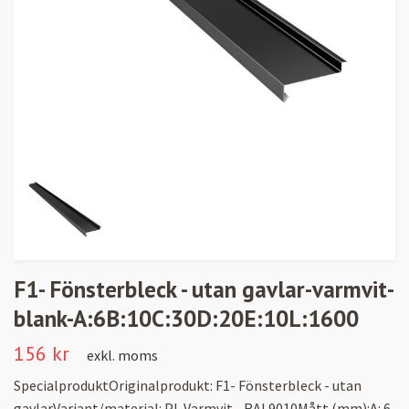
F1- Fönsterbleck - utan gavlar-varmvit-
blank-A:6B:10C:30D:20E:10L:1600
156 kr
exkl. moms
SpecialproduktOriginalprodukt: F1- Fönsterbleck - utan
gavlarVariant/material: PL Varmvit - RAL9010Mått (mm):A: 6