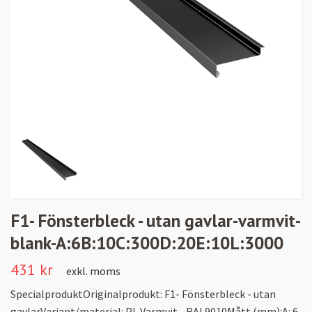
F1- Fönsterbleck - utan gavlar-varmvit-
blank-A:6B:10C:300D:20E:10L:3000
431 kr
exkl. moms
SpecialproduktOriginalprodukt: F1- Fönsterbleck - utan
gavlarVariant/material: PL Varmvit - RAL9010Mått (mm):A: 6