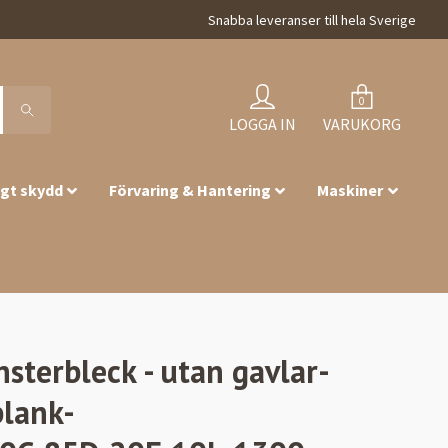
Snabba leveranser till hela Sverige
0
LOGGA IN
VARUKORG
igt skydd
Förvaring & Hantering
Maskiner
nsterbleck - utan gavlar-
blank-