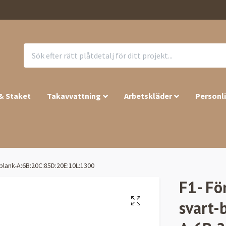
 & Staket
Takavvattning
Arbetskläder
Personl
-blank-A:6B:20C:85D:20E:10L:1300
F1- Fö
svart-