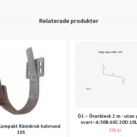
Ö1 – Överbleck 2 m - utan 
svart--A:50B:60C:20D:10
 Kompakt Rännkrok halvrund
330 kr
105