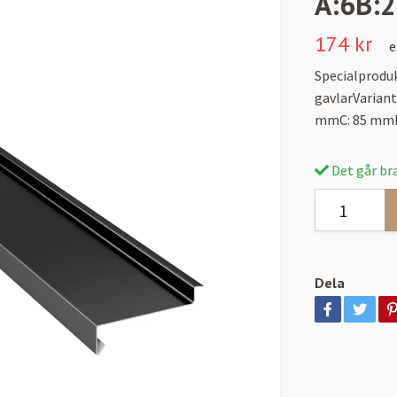
A:6B:
174 kr
e
Specialproduk
gavlarVariant
mmC: 85 mmD
Det går bra
Dela