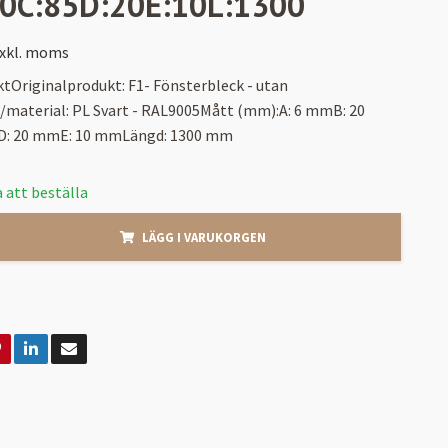
20C:85D:20E:10L:1300
xkl. moms
tOriginalprodukt: F1- Fönsterbleck - utan
/material: PL Svart - RAL9005Mått (mm):A: 6 mmB: 20
: 20 mmE: 10 mmLängd: 1300 mm
 att beställa
LÄGG I VARUKORGEN