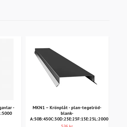
gavlar -
MKN1 – Krönplåt - plan-tegelröd-
F3 -
L:5000
blank-
A:50B:450C:30D:25E:25F:15E:25L:2000
536 kr