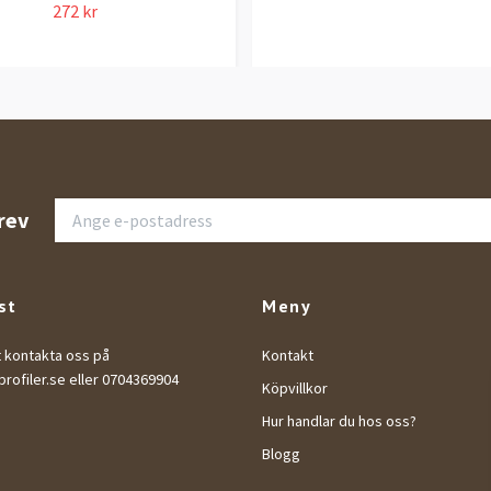
272 kr
rev
st
Meny
t kontakta oss på
Kontakt
rofiler.se
eller 0704369904
Köpvillkor
Hur handlar du hos oss?
Blogg