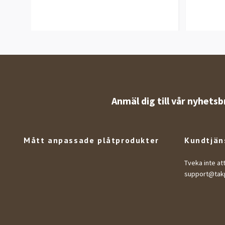
Anmäl dig till vår nyhetsb
Mått anpassade plåtprodukter
Kundtjän
Tveka inte at
support@takp