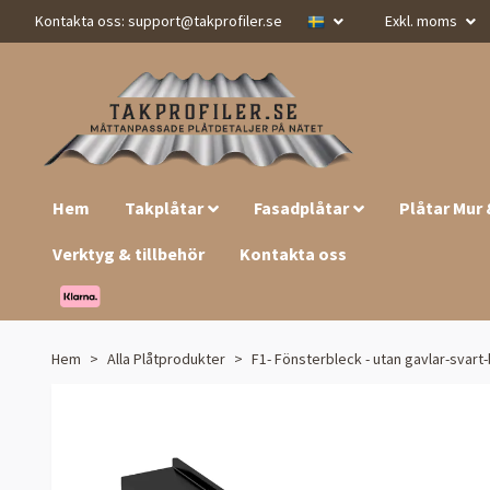
Kontakta oss:
support@takprofiler.se
Exkl. moms
Hem
Takplåtar
Fasadplåtar
Plåtar Mur
Verktyg & tillbehör
Kontakta oss
Hem
Alla Plåtprodukter
F1- Fönsterbleck - utan gavlar-svart