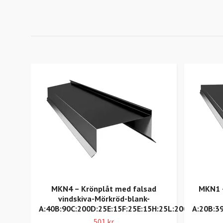
MKN4 – Krönplåt med falsad
MKN1 –
vindskiva-Mörkröd-blank-
A:40B:90C:200D:25E:15F:25E:15H:25L:2000
A:20B:3
501 kr