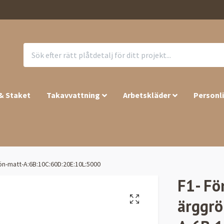
 & Staket
Takavvattning
Arbetskläder
Personl
rön-matt-A:6B:10C:60D:20E:10L:5000
F1- Fö
ärggrö