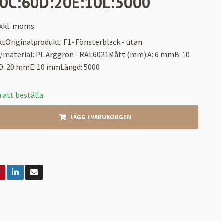
10C:60D:20E:10L:5000
xkl. moms
tOriginalprodukt: F1- Fönsterbleck - utan
t/material: PL Ärggrön - RAL6021Mått (mm):A: 6 mmB: 10
: 20 mmE: 10 mmLängd: 5000
 att beställa
LÄGG I VARUKORGEN