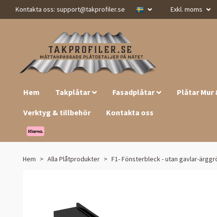
Kontakta oss:
support@takprofiler.se
Exkl. moms
Hem
Takplåtar
Fasadplåtar
Plåtar Mur
Verktyg & tillbehör
Kontakta oss
Hem
Alla Plåtprodukter
F1- Fönsterbleck - utan gavlar-ärgg