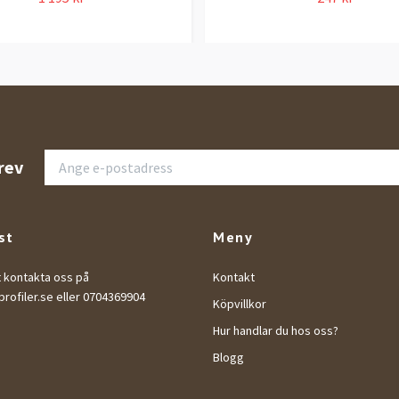
rev
st
Meny
t kontakta oss på
Kontakt
rofiler.se
eller 0704369904
Köpvillkor
Hur handlar du hos oss?
Blogg