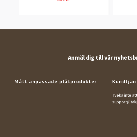
Anmäl dig till vår nyhetsb
Mått anpassade plåtprodukter
Kundtjän
Tveka inte at
support@takp