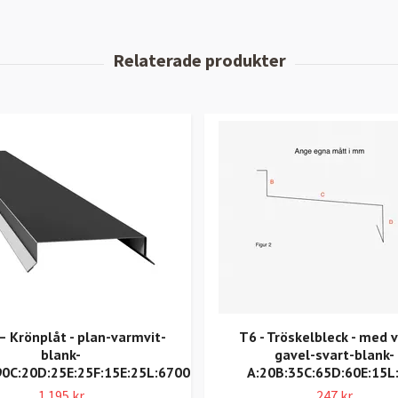
 Krönplåt - plan-varmvit-
T6 - Tröskelbleck - med 
blank-
gavel-svart-blank-
90C:20D:25E:25F:15E:25L:6700
A:20B:35C:65D:60E:15L
1 195 kr
247 kr