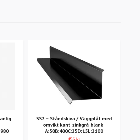
vanlig
SS2 – Ståndskiva / Väggplåt med
V5
omvikt kant-zinkgrå-blank-
:980
A:30B:400C:25D:15L:2100
A:2
456 kr