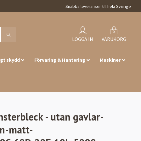
Snabba leveranser till hela Sverige
0
LOGGA IN
VARUKORG
igt skydd
Förvaring & Hantering
Maskiner
nsterbleck - utan gavlar-
n-matt-