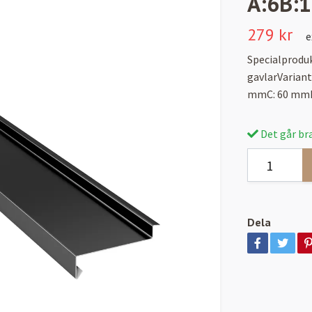
A:6B:
279 kr
e
Specialproduk
gavlarVarian
mmC: 60 mmD
Det går bra
Dela