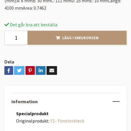
(mm):A: 6 mmB: 30 mmC: 111 mmD: 25 mmE: 10 mmLängd:
4100 mmArea: 0.7462
Det går bra att beställa
LÄGG I VARUKORGEN
Dela
Information
Specialprodukt
Originalprodukt:
F1- Fönsterbleck