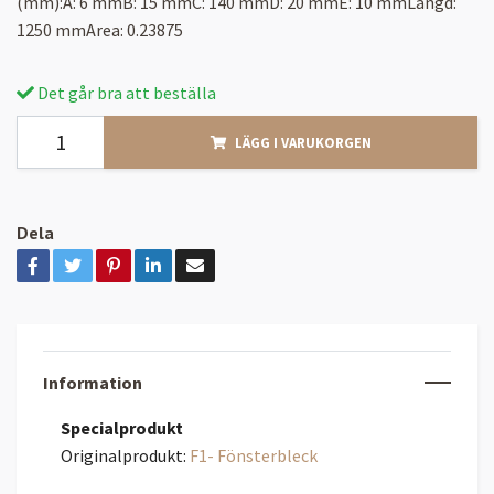
(mm):A: 6 mmB: 15 mmC: 140 mmD: 20 mmE: 10 mmLängd:
1250 mmArea: 0.23875
Det går bra att beställa
LÄGG I VARUKORGEN
Dela
Information
Specialprodukt
Originalprodukt:
F1- Fönsterbleck