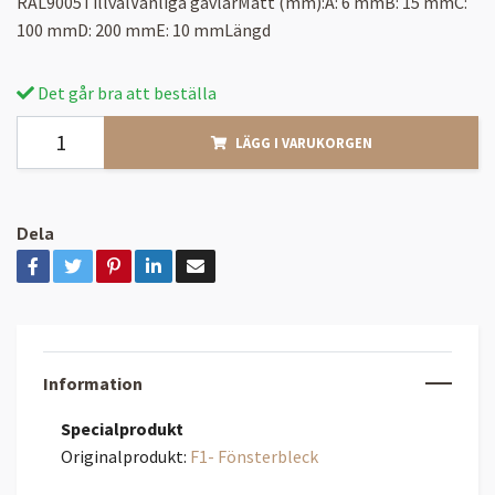
RAL9005TillvalVanliga gavlarMått (mm):A: 6 mmB: 15 mmC:
100 mmD: 200 mmE: 10 mmLängd
Det går bra att beställa
LÄGG I VARUKORGEN
Dela
Information
Specialprodukt
Originalprodukt:
F1- Fönsterbleck