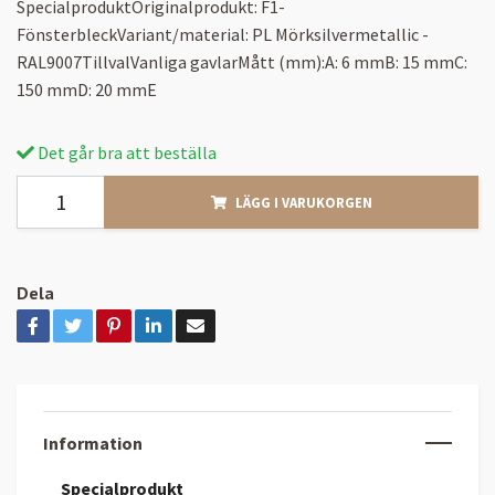
SpecialproduktOriginalprodukt: F1-
FönsterbleckVariant/material: PL Mörksilvermetallic -
RAL9007TillvalVanliga gavlarMått (mm):A: 6 mmB: 15 mmC:
150 mmD: 20 mmE
Det går bra att beställa
LÄGG I VARUKORGEN
Dela
Information
Specialprodukt