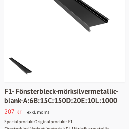
F1- Fönsterbleck-mörksilvermetallic-
blank-A:6B:15C:150D:20E:10L:1000
207 kr
exkl. moms
SpecialproduktOriginalprodukt: F1-
FönsterbleckVariant/material: PL Mörksilvermetallic -