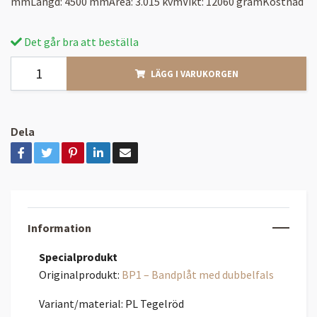
mmLängd: 4500 mmArea: 3.015 kvmVikt: 12060 gramKostnad
Det går bra att beställa
LÄGG I VARUKORGEN
Dela
Information
Specialprodukt
Originalprodukt:
BP1 – Bandplåt med dubbelfals
Variant/material: PL Tegelröd