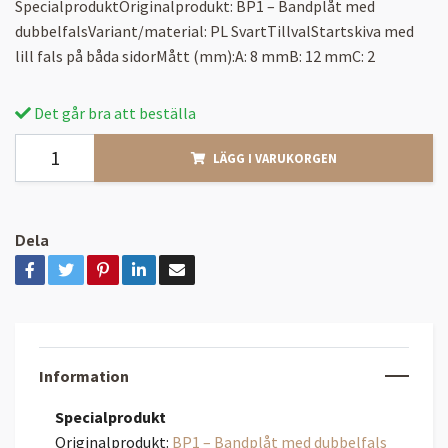
SpecialproduktOriginalprodukt: BP1 – Bandplåt med
dubbelfalsVariant/material: PL SvartTillvalStartskiva med
lill fals på båda sidorMått (mm):A: 8 mmB: 12 mmC: 2
Det går bra att beställa
LÄGG I VARUKORGEN
Dela
Information
Specialprodukt
Originalprodukt:
BP1 – Bandplåt med dubbelfals