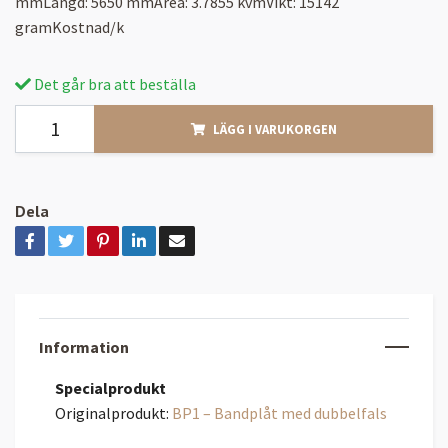
mmLängd: 5650 mmArea: 3.7855 kvmVikt: 15142
gramKostnad/k
Det går bra att beställa
LÄGG I VARUKORGEN
Dela
Information
Specialprodukt
Originalprodukt:
BP1 – Bandplåt med dubbelfals