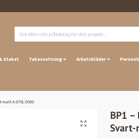
 & Staket
Takavvattning
Arbetskläder
Personl
t-matt-A:670L:5000
BP1 – 
Svart-