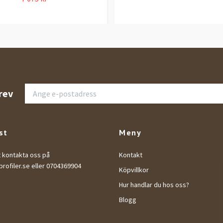
rev
st
Meny
t kontakta oss på
Kontakt
rofiler.se
eller 0704369904
Köpvillkor
Hur handlar du hos oss?
Blogg