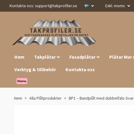
Kontakta oss:
support@takprofiler.se
Exkl. moms
Hem
Takplåtar
Fasadplåtar
Plåtar Mur
Verktyg & tillbehör
Kontakta oss
Hem
Alla Plåtprodukter
BP1 – Bandplåt med dubbelfals-Svar