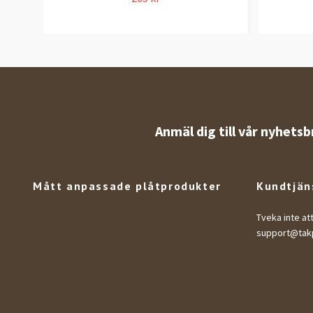
Anmäl dig till vår nyhetsb
Mått anpassade plåtprodukter
Kundtjän
Tveka inte at
support@takp