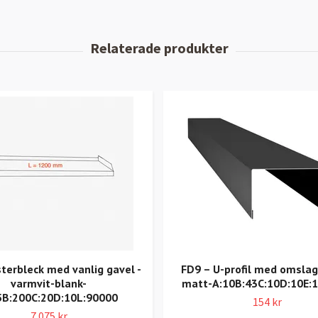
sterbleck med vanlig gavel -
FD9 – U-profil med omslag
varmvit-blank-
matt-A:10B:43C:10D:10E:
5B:200C:20D:10L:90000
154 kr
7 075 kr