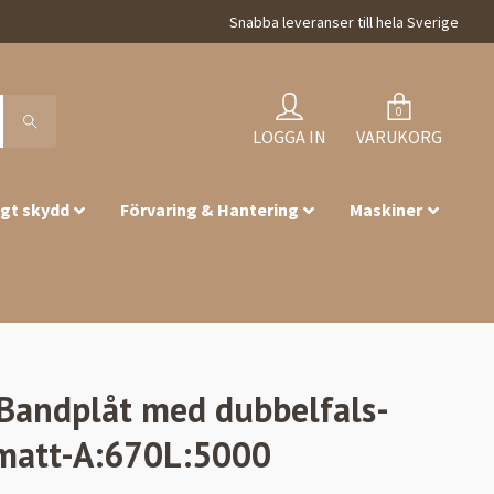
Snabba leveranser till hela Sverige
0
LOGGA IN
VARUKORG
igt skydd
Förvaring & Hantering
Maskiner
Bandplåt med dubbelfals-
matt-A:670L:5000