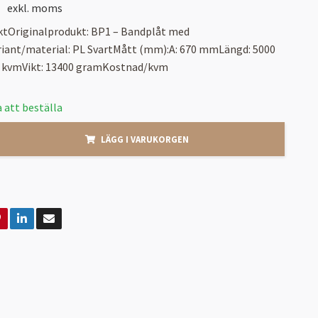
exkl. moms
ktOriginalprodukt: BP1 – Bandplåt med
riant/material: PL SvartMått (mm):A: 670 mmLängd: 5000
 kvmVikt: 13400 gramKostnad/kvm
 att beställa
LÄGG I VARUKORGEN