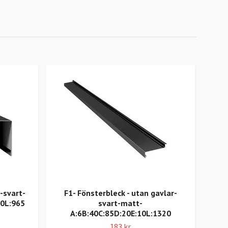
-svart-
F1- Fönsterbleck - utan gavlar-
H
10L:965
svart-matt-
ank
A:6B:40C:85D:20E:10L:1320
183 kr