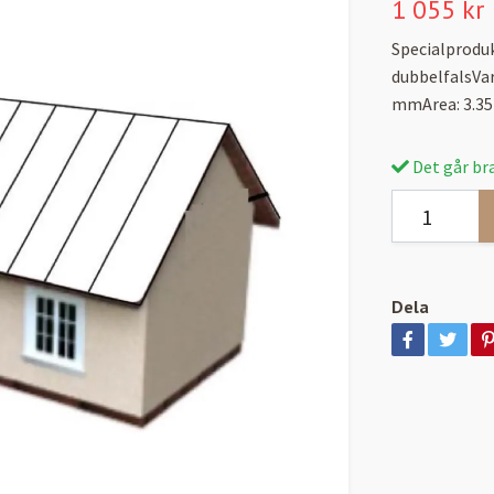
1 055 kr
Specialprodu
dubbelfalsVa
mmArea: 3.35
Det går bra
Dela