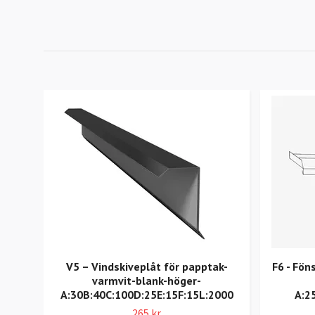
V5 – Vindskiveplåt för papptak-
F6 - Fön
varmvit-blank-höger-
A:30B:40C:100D:25E:15F:15L:2000
A:2
265 kr