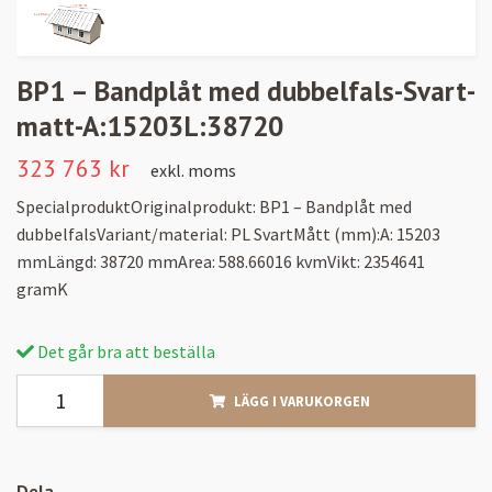
BP1 – Bandplåt med dubbelfals-Svart-
matt-A:15203L:38720
323 763 kr
exkl. moms
SpecialproduktOriginalprodukt: BP1 – Bandplåt med
dubbelfalsVariant/material: PL SvartMått (mm):A: 15203
mmLängd: 38720 mmArea: 588.66016 kvmVikt: 2354641
gramK
Det går bra att beställa
LÄGG I VARUKORGEN
Dela