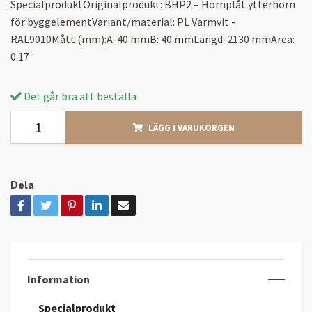
SpecialproduktOriginalprodukt: BHP2 – Hörnplåt ytterhörn
för byggelementVariant/material: PL Varmvit -
RAL9010Mått (mm):A: 40 mmB: 40 mmLängd: 2130 mmArea:
0.17
Det går bra att beställa
LÄGG I VARUKORGEN
Dela
Information
Specialprodukt