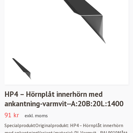
HP4 – Hörnplåt innerhörn med
ankantning-varmvit--A:20B:20L:1400
91 kr
exkl. moms
SpecialproduktOriginalprodukt: HP4 – Hörnplåt innerhörn
med ankantningVariant/material: PL Varmvit - RAL9010Mått