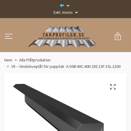
Exkl. moms
0
Hem
Alla Plåtprodukter
V5 – Vindskiveplåt för papptak -A:50B:40C:40D:25E:15F:15L:2200