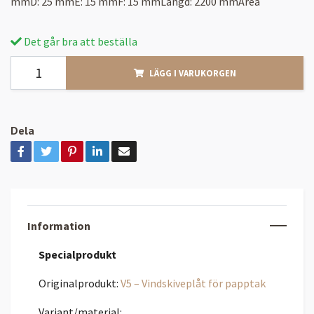
mmD: 25 mmE: 15 mmF: 15 mmLängd: 2200 mmArea
Det går bra att beställa
LÄGG I VARUKORGEN
Dela
Information
Specialprodukt
Originalprodukt:
V5 – Vindskiveplåt för papptak
Variant/material: