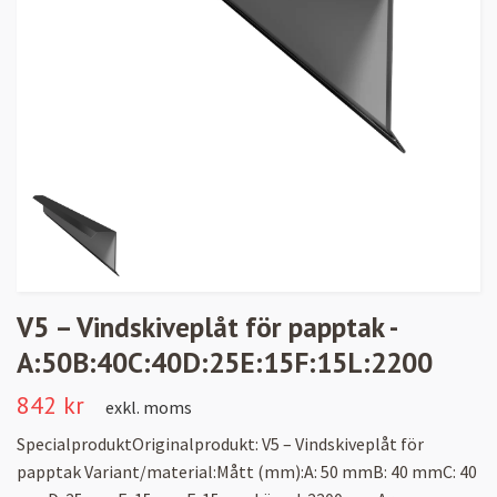
V5 – Vindskiveplåt för papptak -
A:50B:40C:40D:25E:15F:15L:2200
842 kr
exkl. moms
SpecialproduktOriginalprodukt: V5 – Vindskiveplåt för
papptak Variant/material:Mått (mm):A: 50 mmB: 40 mmC: 40