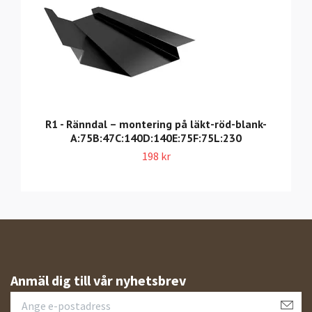
R1 - Ränndal – montering på läkt-röd-blank-
A:75B:47C:140D:140E:75F:75L:230
198 kr
Anmäl dig till vår nyhetsbrev