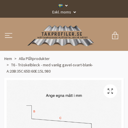
Exkl. moms
0
Hem
Alla Plåtprodukter
T6 - Tröskelbleck - med vanlig gavel-svart-blank-
A:20B:35C:65D:60E:15L:980