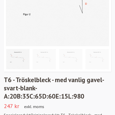
T6 - Tröskelbleck - med vanlig gavel-
svart-blank-
A:20B:35C:65D:60E:15L:980
247 kr
exkl. moms
SpecialproduktOriginalprodukt: T6 - Tröskelbleck - med