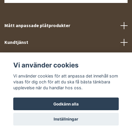
Mått anpassade plåtprodukter
Kundtjänst
Meny
Vi använder cookies
Sociala medier
Vi använder cookies för att anpassa det innehåll som
visas för dig och för att du ska få bästa tänkbara
upplevelse när du handlar hos oss.
Godkänn alla
© 2026 Takprofiler.se
Inställningar