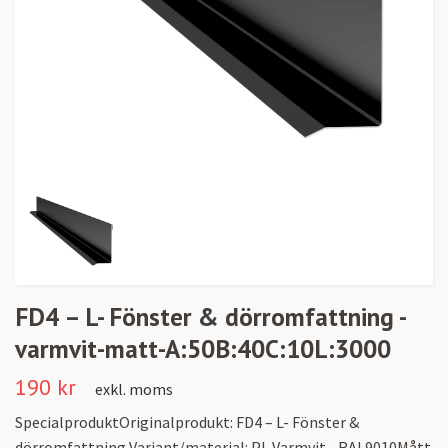
FD4 – L- Fönster & dörromfattning -
varmvit-matt-A:50B:40C:10L:3000
190 kr
exkl. moms
SpecialproduktOriginalprodukt: FD4 – L- Fönster &
dörromfattning Variant/material: PL Varmvit - RAL9010Mått