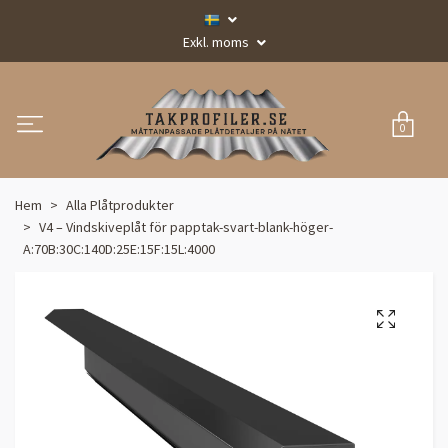
Exkl. moms
0
Hem
Alla Plåtprodukter
V4 – Vindskiveplåt för papptak-svart-blank-höger-
A:70B:30C:140D:25E:15F:15L:4000