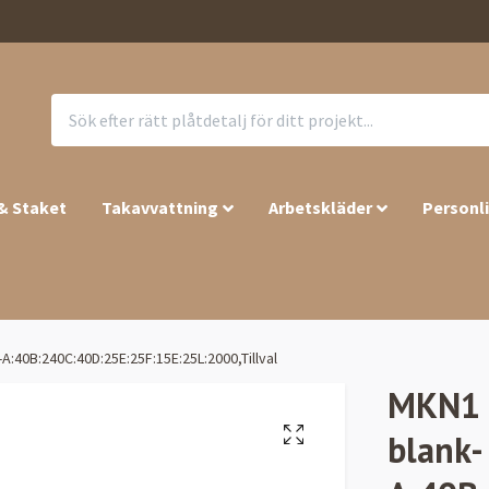
 & Staket
Takavvattning
Arbetskläder
Personl
-A:40B:240C:40D:25E:25F:15E:25L:2000,Tillval
MKN1 –
blank-