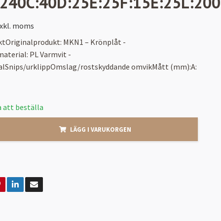
240C:40D:25E:25F:15E:25L:2000
xkl. moms
ktOriginalprodukt: MKN1 – Krönplåt -
aterial: PL Varmvit -
alSnips/urklippOmslag/rostskyddande omvikMått (mm):A:
 att beställa
LÄGG I VARUKORGEN