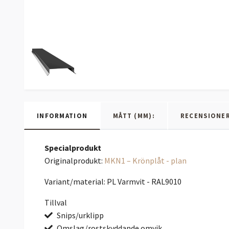
INFORMATION
MÅTT (MM):
RECENSIONE
Specialprodukt
Originalprodukt:
MKN1 – Krönplåt - plan
Variant/material: PL Varmvit - RAL9010
Tillval
Snips/urklipp
Omslag/rostskyddande omvik