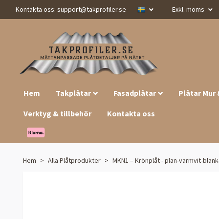
Kontakta oss:
support@takprofiler.se
Exkl. moms
Hem
Takplåtar
Fasadplåtar
Plåtar Mur
Verktyg & tillbehör
Kontakta oss
Hem
Alla Plåtprodukter
MKN1 – Krönplåt - plan-varmvit-blank