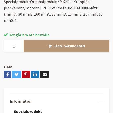
SpecialproduktOriginalprodukt: MKN1 – Krönplåt -
planVariant/material: PL Silvermetallic- RAL9006Mått
(mm):A: 30 mmB: 160 mmC: 30 mmD: 25 mmE: 25 mmF: 15
mmG: 1
Det går bra att beställa
LÄGG I VARUKORGEN
Dela
Information
Specialprodukt