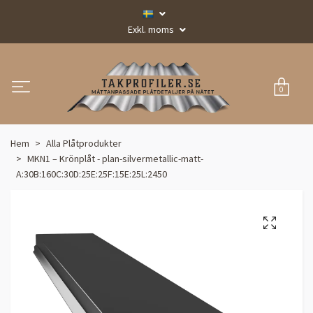
Exkl. moms
0
Hem
Alla Plåtprodukter
MKN1 – Krönplåt - plan-silvermetallic-matt-
A:30B:160C:30D:25E:25F:15E:25L:2450