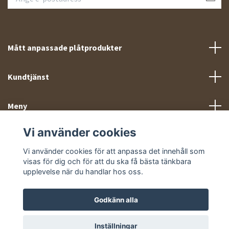
Mått anpassade plåtprodukter
Kundtjänst
Meny
Vi använder cookies
Sociala medier
Vi använder cookies för att anpassa det innehåll som
visas för dig och för att du ska få bästa tänkbara
upplevelse när du handlar hos oss.
Godkänn alla
© 2026 Takprofiler.se
Inställningar