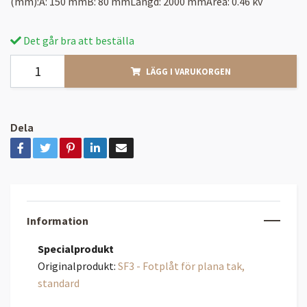
(mm):A: 150 mmB: 80 mmLängd: 2000 mmArea: 0.46 kv
Det går bra att beställa
LÄGG I VARUKORGEN
Dela
Information
Specialprodukt
Originalprodukt:
SF3 - Fotplåt för plana tak,
standard