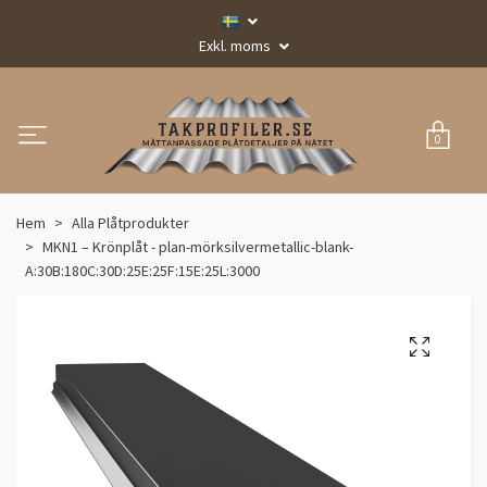
Exkl. moms
0
Hem
Alla Plåtprodukter
MKN1 – Krönplåt - plan-mörksilvermetallic-blank-
A:30B:180C:30D:25E:25F:15E:25L:3000