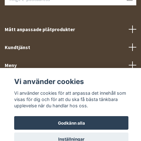
Mått anpassade plåtprodukter
Kundtjänst
Meny
Vi använder cookies
Sociala medier
Vi använder cookies för att anpassa det innehåll som
visas för dig och för att du ska få bästa tänkbara
upplevelse när du handlar hos oss.
Godkänn alla
© 2026 Takprofiler.se
Inställningar