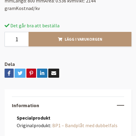
mmLängd: 800 mmArea: 0.536 kvmVikt: 2144
gramKostnad/kv
Det går bra att beställa
LÄGG I VARUKORGEN
Dela
Information
Specialprodukt
Originalprodukt:
BP1 – Bandplåt med dubbelfals