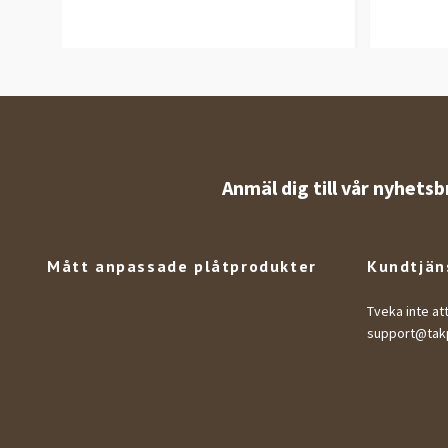
Anmäl dig till vår nyhetsb
Mått anpassade plåtprodukter
Kundtjän
Tveka inte at
support@takp