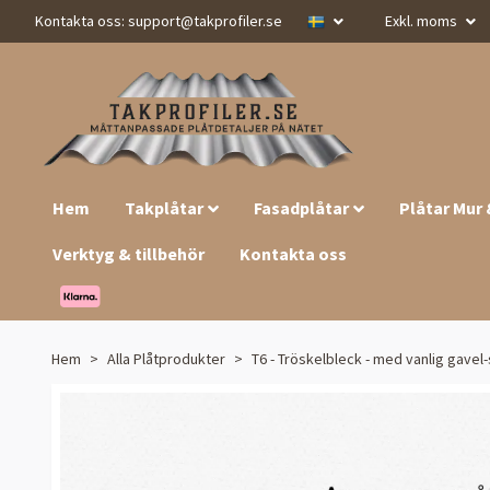
Kontakta oss:
support@takprofiler.se
Exkl. moms
Hem
Takplåtar
Fasadplåtar
Plåtar Mur
Verktyg & tillbehör
Kontakta oss
Hem
Alla Plåtprodukter
T6 - Tröskelbleck - med vanlig gavel