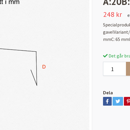
A:20B
248 kr
e
Specialproduk
gavelVariant
mmC: 65 mmD
Det går bra
Dela