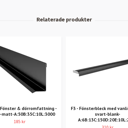
 Fönster & dörromfattning -
F3 - Fönsterbleck med vanli
t-matt-A:50B:35C:10L:3000
svart-blank-
A:6B:13C:150D:20E:10L
185 kr
310 kr