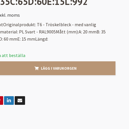
:35C:65D:60E:15L:992
xkl. moms
tOriginalprodukt: T6 - Tröskelbleck - med vanlig
/material: PL Svart - RAL9005Mått (mm):A: 20 mmB: 35
: 60 mmE: 15 mmLängd:
 att beställa
LÄGG I VARUKORGEN