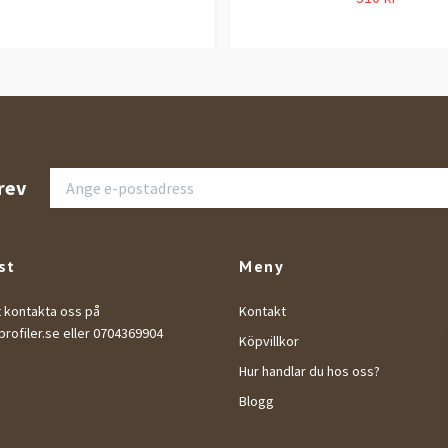
rev
st
Meny
t kontakta oss på
Kontakt
rofiler.se
eller 0704369904
Köpvillkor
Hur handlar du hos oss?
Blogg