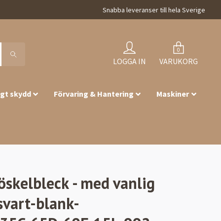
Snabba leveranser till hela Sverige
0
LOGGA IN
VARUKORG
igt skydd
Förvaring & Hantering
Maskiner
röskelbleck - med vanlig
svart-blank-