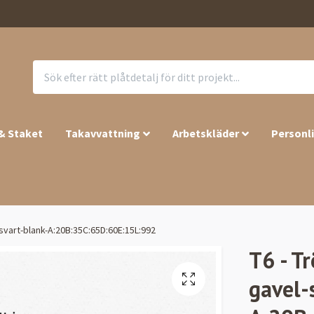
 & Staket
Takavvattning
Arbetskläder
Personl
-svart-blank-A:20B:35C:65D:60E:15L:992
T6 - T
gavel-