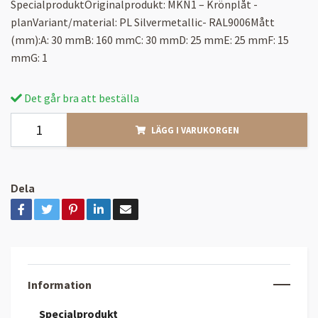
SpecialproduktOriginalprodukt: MKN1 – Krönplåt -
planVariant/material: PL Silvermetallic- RAL9006Mått
(mm):A: 30 mmB: 160 mmC: 30 mmD: 25 mmE: 25 mmF: 15
mmG: 1
Det går bra att beställa
LÄGG I VARUKORGEN
Dela
Information
Specialprodukt