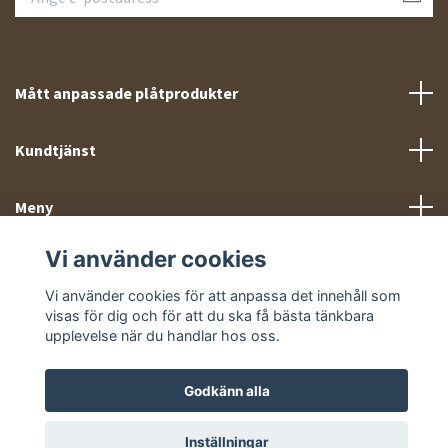
Mått anpassade plåtprodukter
Kundtjänst
Meny
Vi använder cookies
Sociala medier
Vi använder cookies för att anpassa det innehåll som
visas för dig och för att du ska få bästa tänkbara
upplevelse när du handlar hos oss.
Godkänn alla
© 2026 Takprofiler.se
Inställningar