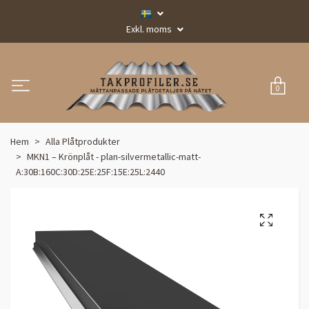
Exkl. moms
0
Hem
Alla Plåtprodukter
MKN1 – Krönplåt - plan-silvermetallic-matt-
A:30B:160C:30D:25E:25F:15E:25L:2440