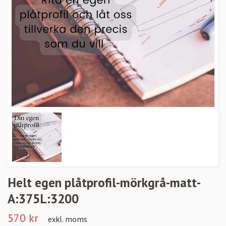
Helt egen plåtprofil-mörkgrå-matt-
A:375L:3200
570 kr
exkl. moms