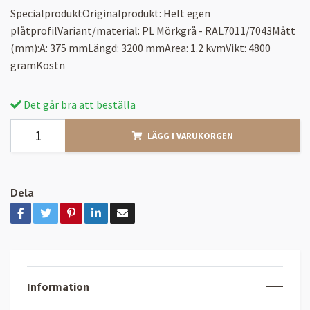
SpecialproduktOriginalprodukt: Helt egen
plåtprofilVariant/material: PL Mörkgrå - RAL7011/7043Mått
(mm):A: 375 mmLängd: 3200 mmArea: 1.2 kvmVikt: 4800
gramKostn
Det går bra att beställa
LÄGG I VARUKORGEN
Dela
Information