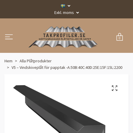
Exkl. moms
0
Hem
Alla Plåtprodukter
V5 – Vindskiveplåt för papptak -A:50B:40C:40D:25E:15F:15L:2200