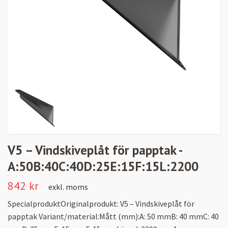
V5 – Vindskiveplåt för papptak -
A:50B:40C:40D:25E:15F:15L:2200
842 kr
exkl. moms
SpecialproduktOriginalprodukt: V5 – Vindskiveplåt för
papptak Variant/material:Mått (mm):A: 50 mmB: 40 mmC: 40