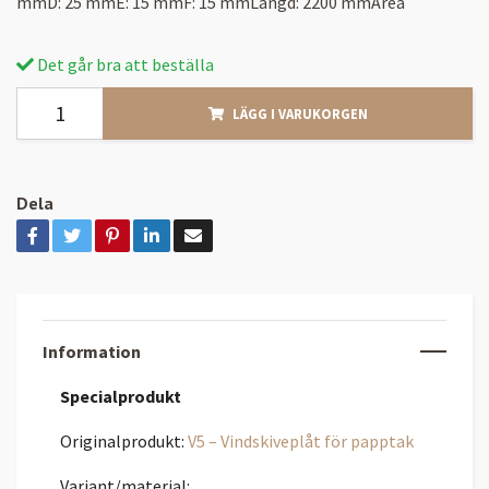
mmD: 25 mmE: 15 mmF: 15 mmLängd: 2200 mmArea
Det går bra att beställa
LÄGG I VARUKORGEN
Dela
Information
Specialprodukt
Originalprodukt:
V5 – Vindskiveplåt för papptak
Variant/material: