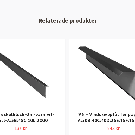
Tröskelbleck -2m-varmvit-
V5 – Vindskiveplåt för pa
tt-A:5B:48C:10L:2000
A:50B:40C:40D:25E:15F:15
137 kr
842 kr