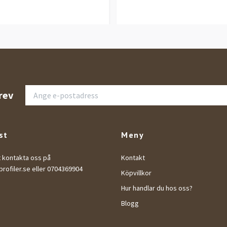
rev
st
Meny
t kontakta oss på
Kontakt
rofiler.se
eller 0704369904
Köpvillkor
Hur handlar du hos oss?
Blogg