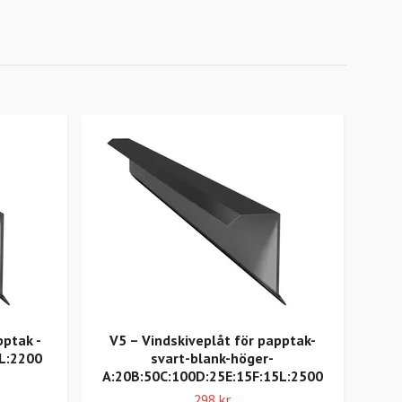
pptak -
V5 – Vindskiveplåt för papptak-
L:2200
svart-blank-höger-
A:20B:50C:100D:25E:15F:15L:2500
A:14
298 kr