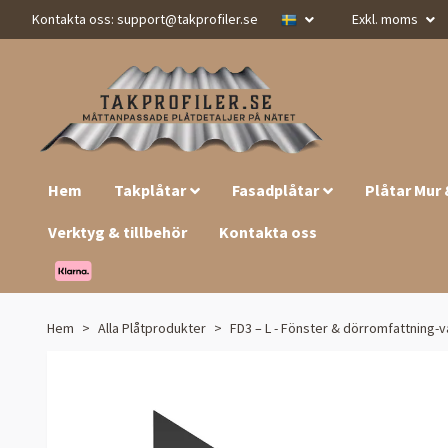
Kontakta oss:
support@takprofiler.se
Exkl. moms
Hem
Takplåtar
Fasadplåtar
Plåtar Mur
Verktyg & tillbehör
Kontakta oss
Hem
Alla Plåtprodukter
FD3 – L - Fönster & dörromfattning-v