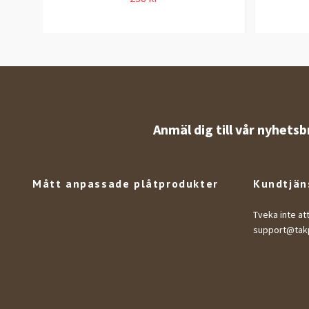
Anmäl dig till vår nyhetsb
Mått anpassade plåtprodukter
Kundtjän
Tveka inte at
support@takp