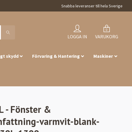
Snabba leveranser till hela Sverige
0
LOGGA IN
VARUKORG
igt skydd
Förvaring & Hantering
Maskiner
L - Fönster &
fattning-varmvit-blank-