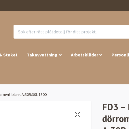
 & Staket
Takavvattning
Arbetskläder
Personl
armvit-blank-A:30B:30L:1300
FD3 – 
dörrom