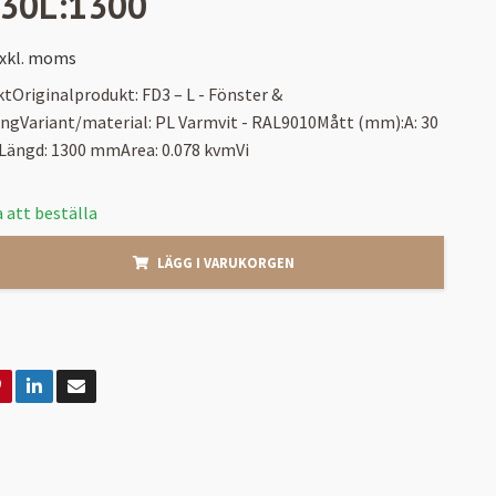
:30L:1300
xkl. moms
tOriginalprodukt: FD3 – L - Fönster &
ngVariant/material: PL Varmvit - RAL9010Mått (mm):A: 30
ngd: 1300 mmArea: 0.078 kvmVi
 att beställa
LÄGG I VARUKORGEN