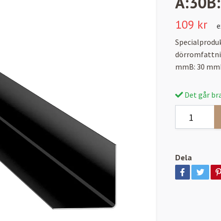
A:30B
109 kr
e
Specialproduk
dörromfattni
mmB: 30 mmLä
Det går bra
Dela