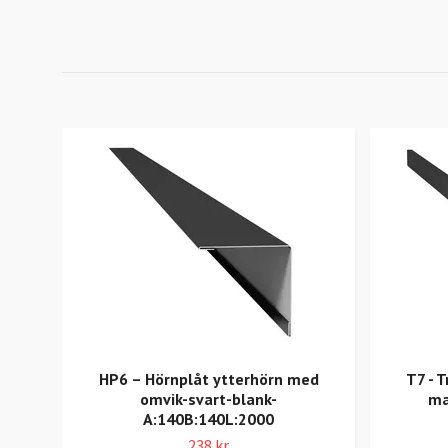
HP6 – Hörnplåt ytterhörn med
T7 - 
omvik-svart-blank-
ma
A:140B:140L:2000
238 kr