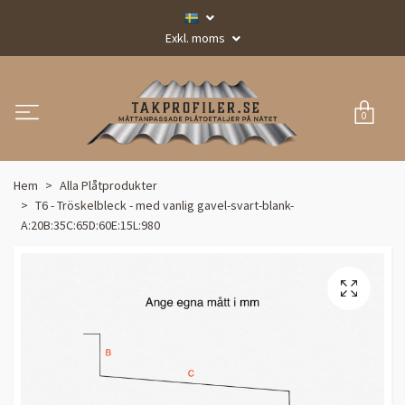
Exkl. moms
0
Hem
Alla Plåtprodukter
T6 - Tröskelbleck - med vanlig gavel-svart-blank-
A:20B:35C:65D:60E:15L:980