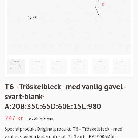
T6 - Tröskelbleck - med vanlig gavel-
svart-blank-
A:20B:35C:65D:60E:15L:980
247 kr
exkl. moms
SpecialproduktOriginalprodukt: T6 - Tröskelbleck - med
vanlig gavelVariant/material: PL Svart - RAL9005Mått