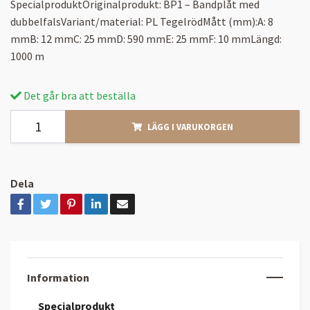
SpecialproduktOriginalprodukt: BP1 – Bandplåt med
dubbelfalsVariant/material: PL TegelrödMått (mm):A: 8
mmB: 12 mmC: 25 mmD: 590 mmE: 25 mmF: 10 mmLängd:
1000 m
Det går bra att beställa
LÄGG I VARUKORGEN
Dela
Information
Specialprodukt