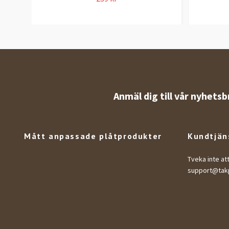
Anmäl dig till vår nyhetsb
Mått anpassade plåtprodukter
Kundtjän
Tveka inte at
support@takp