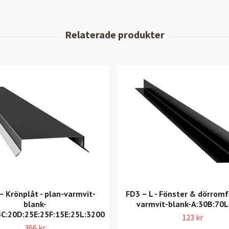
 Krönplåt - plan-varmvit-
FD3 – L - Fönster & dörromf
blank-
varmvit-blank-A:30B:70L
5C:20D:25E:25F:15E:25L:3200
123 kr
366 kr