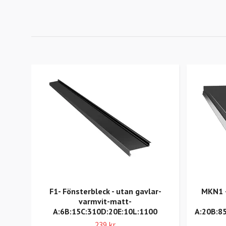
F1- Fönsterbleck - utan gavlar-
MKN1 –
varmvit-matt-
A:6B:15C:310D:20E:10L:1100
A:20B:8
239 kr