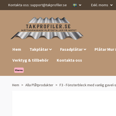
Kontakta oss:
support@takprofiler.se
Exkl. moms
Hem
Takplåtar
Fasadplåtar
Plåtar Mur
Verktyg & tillbehör
Kontakta oss
Hem
Alla Plåtprodukter
F3 - Fönsterbleck med vanlig gavel-