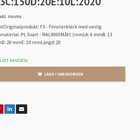
13C:150D:20E:10L:2020
xkl. moms
tOriginalprodukt: F3 - Fönsterbleck med vanlig
material: PL Svart - RAL9005Mått (mm):A: 6 mmB: 13
D: 20 mmE: 10 mmLängd: 20
 att beställa
LÄGG I VARUKORGEN