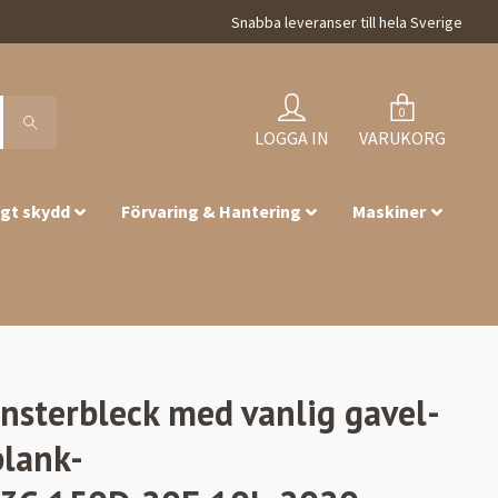
Snabba leveranser till hela Sverige
0
LOGGA IN
VARUKORG
igt skydd
Förvaring & Hantering
Maskiner
önsterbleck med vanlig gavel-
blank-