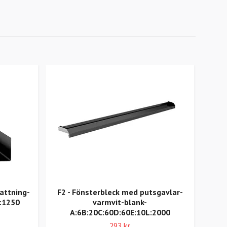
attning-
F2 - Fönsterbleck med putsgavlar-
H
:1250
varmvit-blank-
A:6B:20C:60D:60E:10L:2000
293 kr