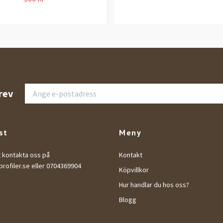
rev
st
Meny
t kontakta oss på
Kontakt
rofiler.se
eller 0704369904
Köpvillkor
Hur handlar du hos oss?
Blogg