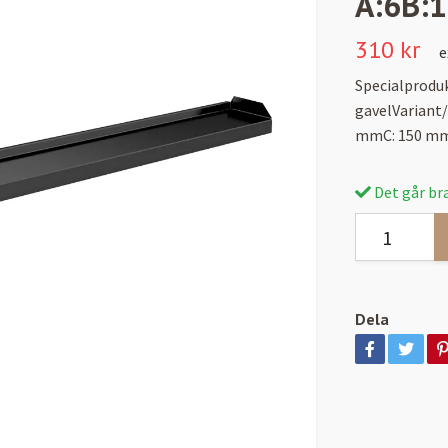
A:6B:
310 kr
e
Specialproduk
gavelVariant/
mmC: 150 mm
Det går bra
Dela