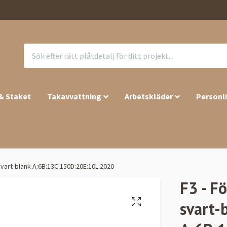
 & Staket
Takavvattning
Arbetskläder
Personl
svart-blank-A:6B:13C:150D:20E:10L:2020
F3 - F
svart-