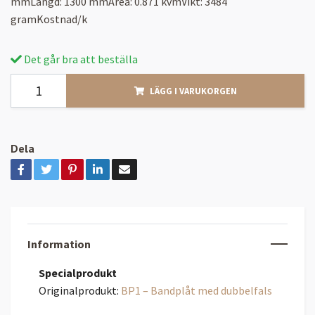
mmLängd: 1300 mmArea: 0.871 kvmVikt: 3484
gramKostnad/k
Det går bra att beställa
LÄGG I VARUKORGEN
Dela
Information
Specialprodukt
Originalprodukt:
BP1 – Bandplåt med dubbelfals