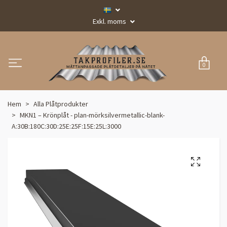
Exkl. moms
0
Hem
Alla Plåtprodukter
MKN1 – Krönplåt - plan-mörksilvermetallic-blank-
A:30B:180C:30D:25E:25F:15E:25L:3000