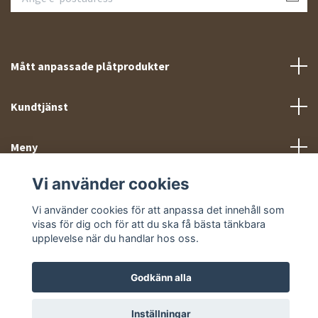
Mått anpassade plåtprodukter
Kundtjänst
Meny
Vi använder cookies
Sociala medier
Vi använder cookies för att anpassa det innehåll som
visas för dig och för att du ska få bästa tänkbara
upplevelse när du handlar hos oss.
Godkänn alla
© 2026 Takprofiler.se
Inställningar