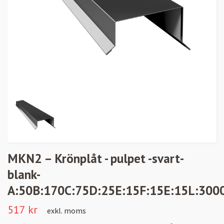
MKN2 – Krönplåt - pulpet -svart-
blank-
A:50B:170C:75D:25E:15F:15E:15L:300
517 kr
exkl. moms