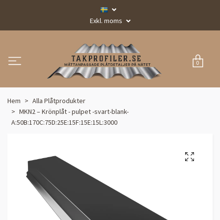
Exkl. moms
0
Hem
Alla Plåtprodukter
MKN2 – Krönplåt - pulpet -svart-blank-
A:50B:170C:75D:25E:15F:15E:15L:3000